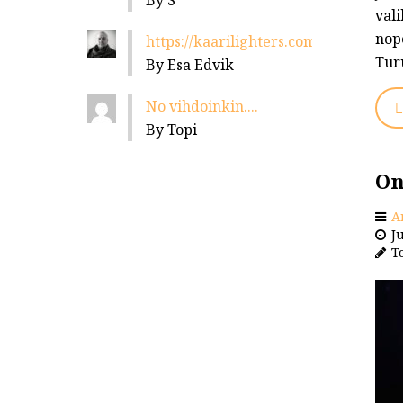
By S
val
nop
https://kaarilighters.com/jalleenmyyja
Tur
By Esa Edvik
No vihdoinkin....
L
By Topi
On
A
Ju
To