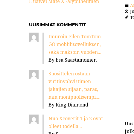
Huawei Mate X -älypuhelimen
A
Ju
To
UUSIMMAT KOMMENTIT
Imuroin eilen TomTom
GO mobiilisovelluksen,
sekä maksoin vuoden...
By Esa Saastamoinen
Suosittelen ostaan
viritinvahvistimen
jakajien sijaan, paras,
mm monipuolisempi....
By King Diamond
Nuo Xcoverit 1 ja 2 ovat
Uus
olleet todella...
Julk