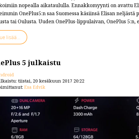
ikoimiin nopealla aikataululla. Ennakkomyynti on avattu El
eimmin OnePlus5:n saa Suomessa käsiinsä Elisan neljästä p
t/...
usta tai Oulusta. Uuden OnePlus-lippulaivan, OnePlus 5:n,
ue lisää...
ePlus 5 julkaistu
ndroid
lkaistu: tiistai, 20 kesäkuun 2017 20:22
imittanut:
Esa Edvik