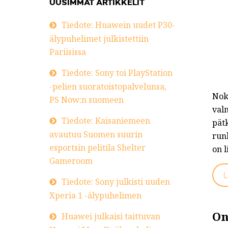
UUSIMMAT ARTIKKELIT
Tiedote: Huawein uudet P30-
älypuhelimet julkistettiin
Pariisissa
Tiedote: Sony toi PlayStation
-pelien suoratoistopalvelunsa,
Nok
PS Now:n suomeen
val
Tiedote: Kaisaniemeen
pät
avautuu Suomen suurin
run
esportsin pelitila Shelter
on l
Gameroom
L
Tiedote: Sony julkisti uuden
Xperia 1 -älypuhelimen
On
Huawei julkaisi taittuvan