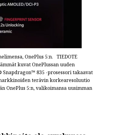
uhelimensa, OnePlus 5:n. TIEDOTE
rävämmät kuvat OnePlussan uuden
® Snapdragon™ 835 -prosessori takaavat
markkinoiden terävin korkearesoluutio
ään OnePlus 5:n, valikoimansa uusimman