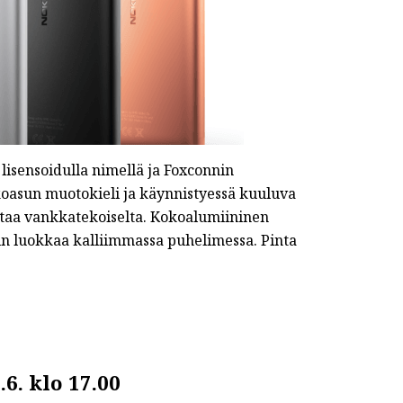
isensoidulla nimellä ja Foxconnin
koasun muotokieli ja käynnistyessä kuuluva
ttaa vankkatekoiselta. Kokoalumiininen
in luokkaa kalliimmassa puhelimessa. Pinta
6. klo 17.00