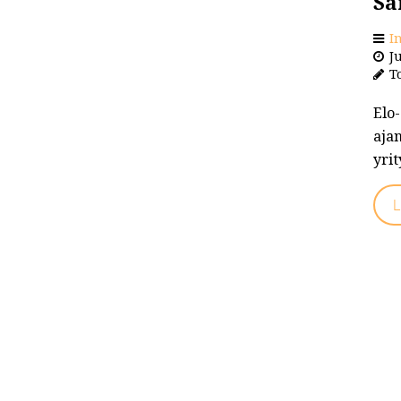
Sa
I
Ju
To
Elo
aja
yrit
L