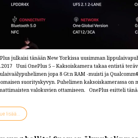
Plus julkaisi tänään New Yorkissa uusimman lippulaivap
6.2017 Uusi OnePlus 5 – Kaksoiskamera takaa entistä te
pulaivaälypuhelimen jopa 8 Gt:n RAM -muisti ja Qualcomm
nomaisen suorityskyvyn. Puhelimen kaksoiskamerassa on 
attimaisten valokuvien ottamiseen. OnePlus esitteli tän
ue lisää...