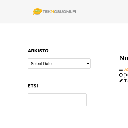
ARKISTO
No
A
Ju
To
ETSI