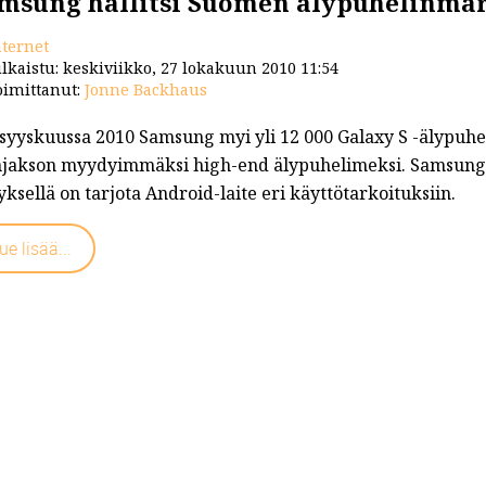
msung hallitsi Suomen älypuhelinmar
nternet
lkaistu: keskiviikko, 27 lokakuun 2010 11:54
imittanut:
Jonne Backhaus
-syyskuussa 2010 Samsung myi yli 12 000 Galaxy S -älypuhe
njakson myydyimmäksi high-end älypuhelimeksi. Samsung 
yksellä on tarjota Android-laite eri käyttötarkoituksiin.
ue lisää...