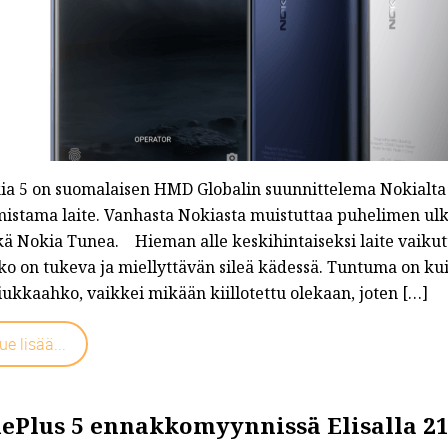
ia 5 on suomalaisen HMD Globalin suunnittelema Nokialta l
mistama laite. Vanhasta Nokiasta muistuttaa puhelimen ul
kä Nokia Tunea. Hieman alle keskihintaiseksi laite vaiku
ko on tukeva ja miellyttävän sileä kädessä. Tuntuma on ku
iukkaahko, vaikkei mikään kiillotettu olekaan, joten […]
ue lisää...
ePlus 5 ennakkomyynnissä Elisalla 21.