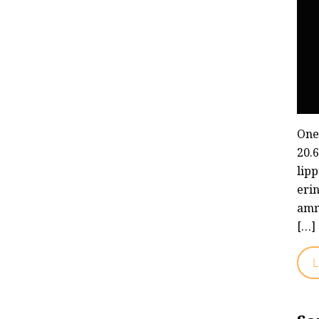
One
20.
lip
eri
amm
[…]
L