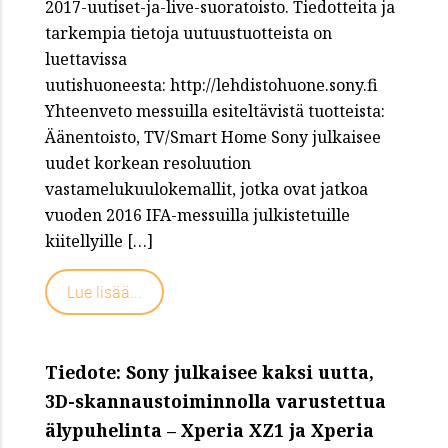
2017-uutiset-ja-live-suoratoisto. Tiedotteita ja
tarkempia tietoja uutuustuotteista on
luettavissa
uutishuoneesta: http://lehdistohuone.sony.fi
Yhteenveto messuilla esiteltävistä tuotteista:
Äänentoisto, TV/Smart Home Sony julkaisee
uudet korkean resoluution
vastamelukuulokemallit, jotka ovat jatkoa
vuoden 2016 IFA-messuilla julkistetuille
kiitellyille […]
Lue lisää...
Tiedote: Sony julkaisee kaksi uutta,
3D-skannaustoiminnolla varustettua
älypuhelinta – Xperia XZ1 ja Xperia