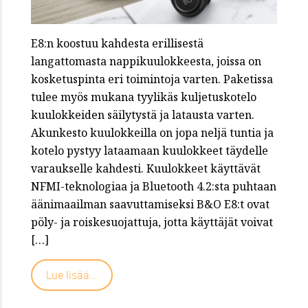
E8:n koostuu kahdesta erillisestä
langattomasta nappikuulokkeesta, joissa on
kosketuspinta eri toimintoja varten. Paketissa
tulee myös mukana tyylikäs kuljetuskotelo
kuulokkeiden säilytystä ja latausta varten.
Akunkesto kuulokkeilla on jopa neljä tuntia ja
kotelo pystyy lataamaan kuulokkeet täydelle
varaukselle kahdesti. Kuulokkeet käyttävät
NFMI-teknologiaa ja Bluetooth 4.2:sta puhtaan
äänimaailman saavuttamiseksi B&O E8:t ovat
pöly- ja roiskesuojattuja, jotta käyttäjät voivat
[…]
Lue lisää...