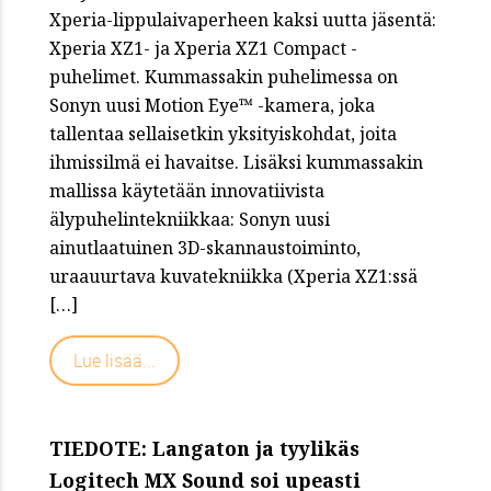
Xperia-lippulaivaperheen kaksi uutta jäsentä:
Xperia XZ1- ja Xperia XZ1 Compact -
puhelimet. Kummassakin puhelimessa on
Sonyn uusi Motion Eye™ -kamera, joka
tallentaa sellaisetkin yksityiskohdat, joita
ihmissilmä ei havaitse. Lisäksi kummassakin
mallissa käytetään innovatiivista
älypuhelintekniikkaa: Sonyn uusi
ainutlaatuinen 3D-skannaustoiminto,
uraauurtava kuvatekniikka (Xperia XZ1:ssä
[…]
Lue lisää...
TIEDOTE: Langaton ja tyylikäs
Logitech MX Sound soi upeasti