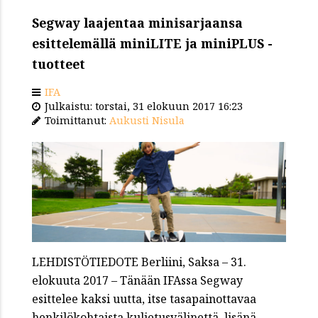
Segway laajentaa minisarjaansa
esittelemällä miniLITE ja miniPLUS -
tuotteet
IFA
Julkaistu: torstai, 31 elokuun 2017 16:23
Toimittanut:
Aukusti Nisula
LEHDISTÖTIEDOTE Berliini, Saksa – 31.
elokuuta 2017 – Tänään IFAssa Segway
esittelee kaksi uutta, itse tasapainottavaa
henkilökohtaista kuljetusvälinettä, lisänä