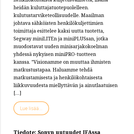
heidän kuluttajatuotepuolelleen.
kulutustarviketeollisuudelle. Maailman
johtava sähköisten henkilökuljettimien
toimittaja esittelee kaksi uutta tuotetta,
Segway miniLITEn ja miniPLUSsan, jotka
muodostavat uuden minisarjakokoelman
yhdessä nykyisen miniPRO-tuotteen
kanssa. ”Visionamme on muuttaa ihmisten
matkustustapaa. Haluamme tehdä
matkustamisesta ja henkilökohtaisesta
liikkuvuudesta miellyttävän ja ainutlaatuisen
[…]
Lue lisää...
Tiedote: Sonyn uutuudet IFAssa