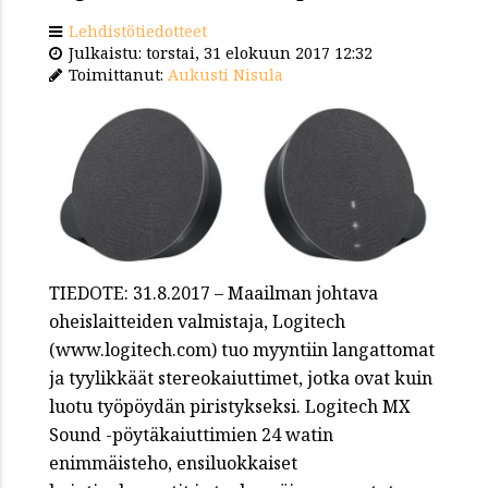
Lehdistötiedotteet
Julkaistu: torstai, 31 elokuun 2017 12:32
Toimittanut:
Aukusti Nisula
TIEDOTE: 31.8.2017 – Maailman johtava
oheislaitteiden valmistaja, Logitech
(www.logitech.com) tuo myyntiin langattomat
ja tyylikkäät stereokaiuttimet, jotka ovat kuin
luotu työpöydän piristykseksi. Logitech MX
Sound -pöytäkaiuttimien 24 watin
enimmäisteho, ensiluokkaiset