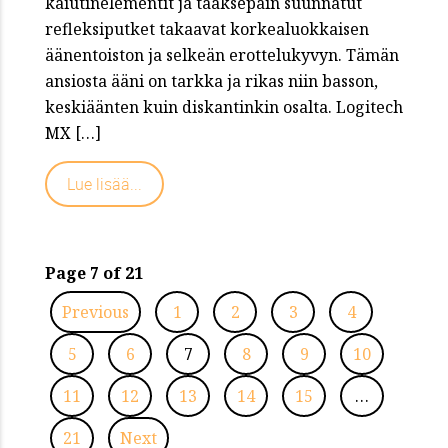
kaiutinelementit ja taaksepäin suunnatut
refleksiputket takaavat korkealuokkaisen
äänentoiston ja selkeän erottelukyvyn. Tämän
ansiosta ääni on tarkka ja rikas niin basson,
keskiäänten kuin diskantinkin osalta. Logitech
MX […]
Lue lisää...
Page 7 of 21
Previous
1
2
3
4
5
6
7
8
9
10
11
12
13
14
15
…
21
Next