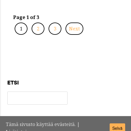
Page 1 of 3
1
2
3
Next
ETSI
Tämä sivusto käyttää evästeitä. |
Selvä
Teknosuomi.fi -
Yhteystiedot