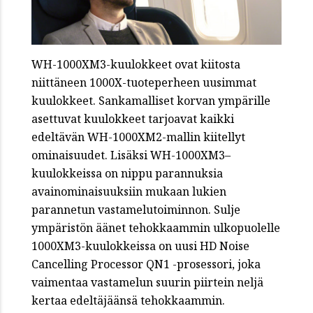
WH-1000XM3-kuulokkeet ovat kiitosta
niittäneen 1000X-tuoteperheen uusimmat
kuulokkeet. Sankamalliset korvan ympärille
asettuvat kuulokkeet tarjoavat kaikki
edeltävän WH-1000XM2-mallin kiitellyt
ominaisuudet. Lisäksi WH-1000XM3–
kuulokkeissa on nippu parannuksia
avainominaisuuksiin mukaan lukien
parannetun vastamelutoiminnon. Sulje
ympäristön äänet tehokkaammin ulkopuolelle
1000XM3-kuulokkeissa on uusi HD Noise
Cancelling Processor QN1 -prosessori, joka
vaimentaa vastamelun suurin piirtein neljä
kertaa edeltäjäänsä tehokkaammin.