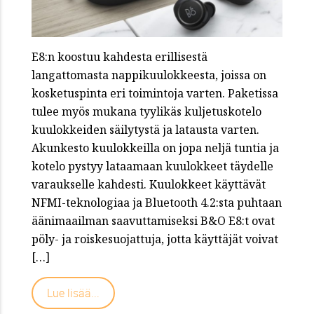
E8:n koostuu kahdesta erillisestä
langattomasta nappikuulokkeesta, joissa on
kosketuspinta eri toimintoja varten. Paketissa
tulee myös mukana tyylikäs kuljetuskotelo
kuulokkeiden säilytystä ja latausta varten.
Akunkesto kuulokkeilla on jopa neljä tuntia ja
kotelo pystyy lataamaan kuulokkeet täydelle
varaukselle kahdesti. Kuulokkeet käyttävät
NFMI-teknologiaa ja Bluetooth 4.2:sta puhtaan
äänimaailman saavuttamiseksi B&O E8:t ovat
pöly- ja roiskesuojattuja, jotta käyttäjät voivat
[…]
Lue lisää...