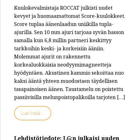
Kuulokevalmistaja ROCCAT julkisti uudet
kevyet ja huomaamattomat Score-kuulokkeet.
Score tuplaa äänenlaadun uniikilla tupla-
ajurilla. Sen 10 mm ajuri tarjoaa syvän basson
samalla kun 6,8 millin partneri keskittyy
tarkkoihin keski- ja korkeisiin ääniin.
Molemmat ajurit on rakennettu
korkealuokkaisia neodyymimagneetteja
hyödyntäen. Akustinen kammio sekoittaa nuo
kaksi ääntä yhteen muodostaen täydellisen
tasapainoisen äänen. Taustamelu on poistettu
passiivisilla melunpoistopalikoilla tarjoten […]
Lue lisää...
Lehdistötiedote: LG:n julkaisi uuden