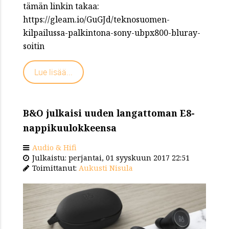
tämän linkin takaa:
https://gleam.io/GuGJd/teknosuomen-
kilpailussa-palkintona-sony-ubpx800-bluray-
soitin
Lue lisää...
B&O julkaisi uuden langattoman E8-
nappikuulokkeensa
Audio & Hifi
Julkaistu: perjantai, 01 syyskuun 2017 22:51
Toimittanut:
Aukusti Nisula