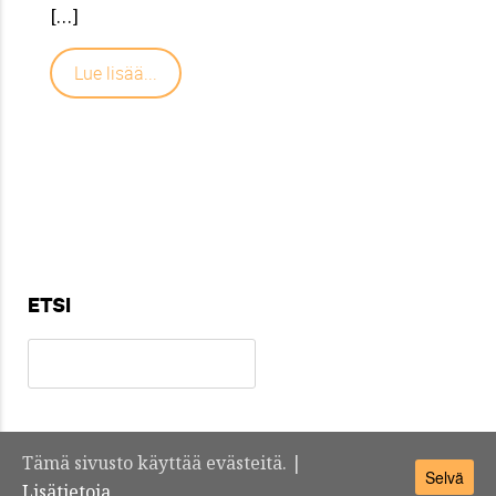
[…]
Lue lisää...
ETSI
Tämä sivusto käyttää evästeitä. |
Selvä
Teknosuomi.fi -
Yhteystiedot
Lisätietoja