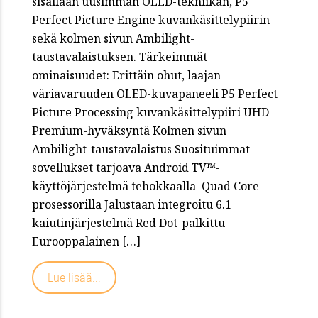
sisällään uusimman OLED-tekniikan, P5
Perfect Picture Engine kuvankäsittelypiirin
sekä kolmen sivun Ambilight-
taustavalaistuksen. Tärkeimmät
ominaisuudet: Erittäin ohut, laajan
väriavaruuden OLED-kuvapaneeli P5 Perfect
Picture Processing kuvankäsittelypiiri UHD
Premium-hyväksyntä Kolmen sivun
Ambilight-taustavalaistus Suosituimmat
sovellukset tarjoava Android TV™-
käyttöjärjestelmä tehokkaalla Quad Core-
prosessorilla Jalustaan integroitu 6.1
kaiutinjärjestelmä Red Dot-palkittu
Eurooppalainen […]
Lue lisää...