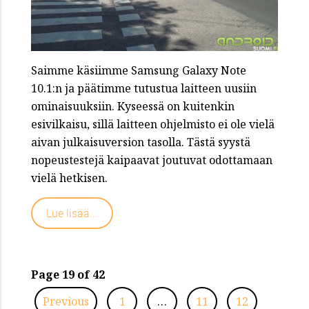
Saimme käsiimme Samsung Galaxy Note
10.1:n ja päätimme tutustua laitteen uusiin
ominaisuuksiin. Kyseessä on kuitenkin
esivilkaisu, sillä laitteen ohjelmisto ei ole vielä
aivan julkaisuversion tasolla. Tästä syystä
nopeustestejä kaipaavat joutuvat odottamaan
vielä hetkisen.
Lue lisää...
Page 19 of 42
Previous
1
…
11
12