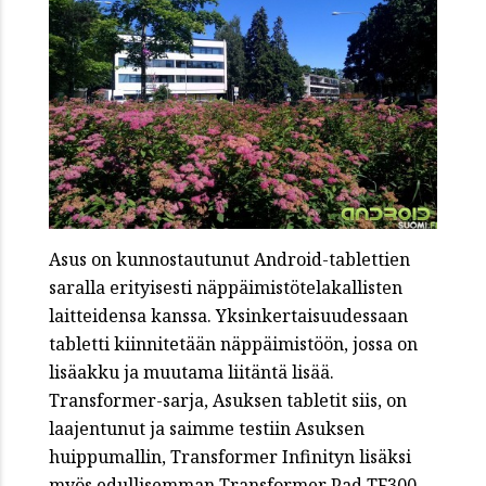
Asus on kunnostautunut Android-tablettien
saralla erityisesti näppäimistötelakallisten
laitteidensa kanssa. Yksinkertaisuudessaan
tabletti kiinnitetään näppäimistöön, jossa on
lisäakku ja muutama liitäntä lisää.
Transformer-sarja, Asuksen tabletit siis, on
laajentunut ja saimme testiin Asuksen
huippumallin, Transformer Infinityn lisäksi
myös edullisemman Transformer Pad TF300 -