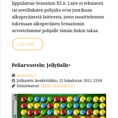
lippulaivan Sensation XE:n. Laite ei teknisesti
tai sovelluksien pohjalta eroa juurikaan
alkuperäisestä laitteesta, joten suosittelemme
lukemaan alkuperäisen Sensationin
arvostelumme pohjalle tämän linkin takaa.
Lue lisää...
Peliarvostelu: JellyBalls+
Arvostelut
Julkaistu: keskiviikko, 12 lokakuun 2011 12:09
Toimittanut:
Mikko Niemikorpi