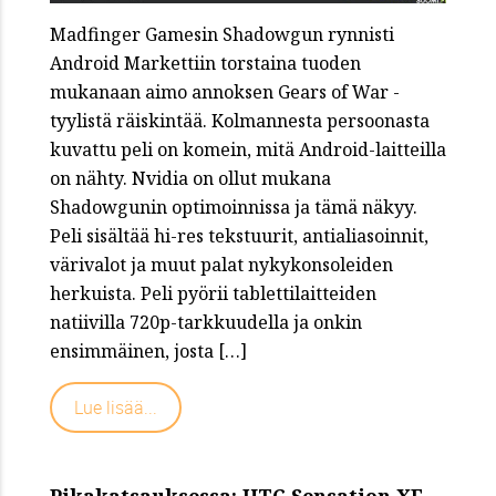
Madfinger Gamesin Shadowgun rynnisti
Android Markettiin torstaina tuoden
mukanaan aimo annoksen Gears of War -
tyylistä räiskintää. Kolmannesta persoonasta
kuvattu peli on komein, mitä Android-laitteilla
on nähty. Nvidia on ollut mukana
Shadowgunin optimoinnissa ja tämä näkyy.
Peli sisältää hi-res tekstuurit, antialiasoinnit,
värivalot ja muut palat nykykonsoleiden
herkuista. Peli pyörii tablettilaitteiden
natiivilla 720p-tarkkuudella ja onkin
ensimmäinen, josta […]
Lue lisää...
Pikakatsauksessa: HTC Sensation XE