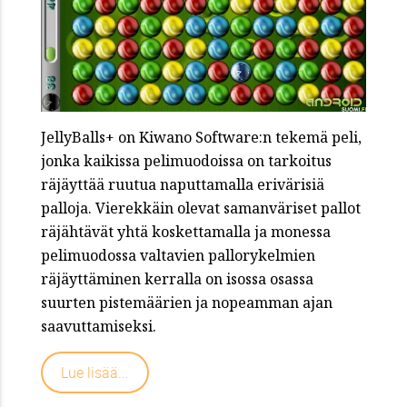
JellyBalls+ on Kiwano Software:n tekemä peli,
jonka kaikissa pelimuodoissa on tarkoitus
räjäyttää ruutua naputtamalla erivärisiä
palloja. Vierekkäin olevat samanväriset pallot
räjähtävät yhtä koskettamalla ja monessa
pelimuodossa valtavien pallorykelmien
räjäyttäminen kerralla on isossa osassa
suurten pistemäärien ja nopeamman ajan
saavuttamiseksi.
Lue lisää...